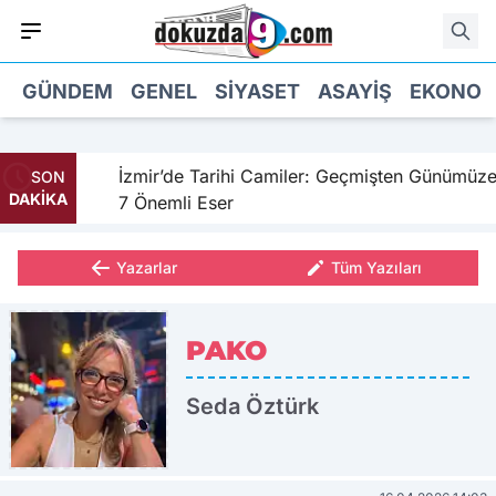
GÜNDEM
GENEL
SIYASET
ASAYIŞ
EKONOM
hil
İzmir’de Tarihi Camiler: Geçmişten Günümüze
SON
DAKİKA
7 Önemli Eser
Yazarlar
Tüm Yazıları
PAKO
Seda Öztürk