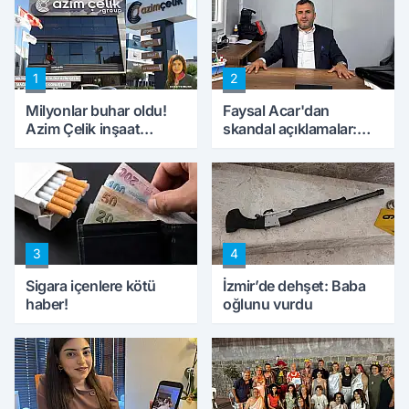
1
2
Milyonlar buhar oldu!
Faysal Acar'dan
Azim Çelik inşaat
skandal açıklamalar:
mağduru ilk kez
'Haluk Levent
konuştu
peynircilerimizi de
kıskaca aldı, müdahale
ettik'
3
4
Sigara içenlere kötü
İzmir’de dehşet: Baba
haber!
oğlunu vurdu