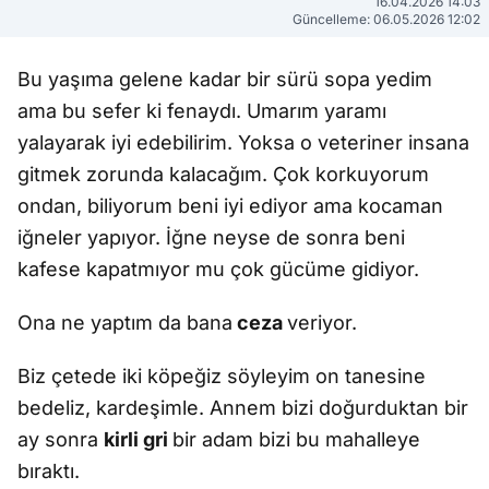
16.04.2026 14:03
Güncelleme: 06.05.2026 12:02
Bu yaşıma gelene kadar bir sürü sopa yedim
ama bu sefer ki fenaydı. Umarım yaramı
yalayarak iyi edebilirim. Yoksa o veteriner insana
gitmek zorunda kalacağım. Çok korkuyorum
ondan, biliyorum beni iyi ediyor ama kocaman
iğneler yapıyor. İğne neyse de sonra beni
kafese kapatmıyor mu çok gücüme gidiyor.
Ona ne yaptım da bana
ceza
veriyor.
Biz çetede iki köpeğiz söyleyim on tanesine
bedeliz, kardeşimle. Annem bizi doğurduktan bir
ay sonra
kirli gri
bir adam bizi bu mahalleye
bıraktı.