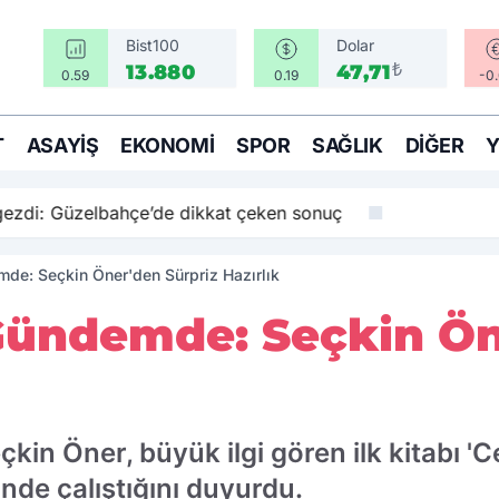
Bist100
Dolar
₺
13.880
47,71
0.59
0.19
-0
T
ASAYIŞ
EKONOMI
SPOR
SAĞLIK
DIĞER
 gezdi: Güzelbahçe’de dikkat çeken sonuç
mde: Seçkin Öner'den Sürpriz Hazırlık
 Gündemde: Seçkin Ön
çkin Öner, büyük ilgi gören ilk kitabı '
inde çalıştığını duyurdu.