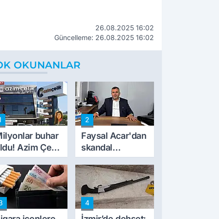
26.08.2025 16:02
Güncelleme: 26.08.2025 16:02
OK OKUNANLAR
1
2
ilyonlar buhar
Faysal Acar'dan
ldu! Azim Çelik
skandal
nşaat mağduru
açıklamalar:
lk kez konuştu
'Haluk Levent
peynircilerimizi
de kıskaca aldı,
3
4
müdahale ettik'
igara içenlere
İzmir’de dehşet: