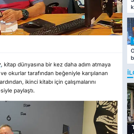
k
O
b
r
, kitap dünyasına bir kez daha adım atmaya
T
İL
 ve okurlar tarafından beğeniyle karşılanan
n ardından, ikinci kitabı için çalışmalarını
iyle paylaştı.