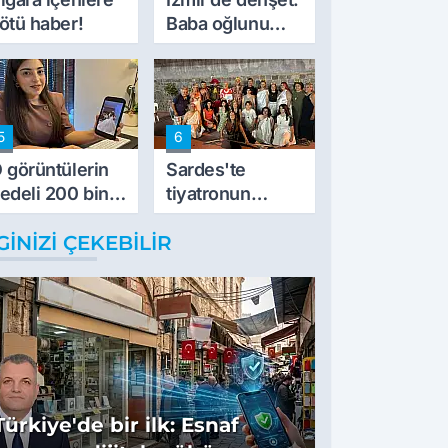
ötü haber!
Baba oğlunu
vurdu
5
6
 görüntülerin
Sardes'te
edeli 200 bin
tiyatronun
L
imece ruhu
GINIZI ÇEKEBILIR
binlerce yıllık
tarihle buluştu
Türkiye'de bir ilk: Esnaf