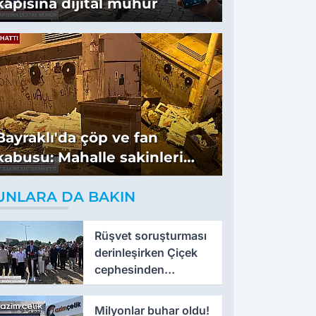
kapısına dijital mühür
Bayraklı'da çöp ve fan
kabusu: Mahalle sakinleri
isyan etti
UNLARA DA BAKIN
Rüşvet soruşturması
derinleşirken Çiçek
cephesinden
'montaj' savunması
Milyonlar buhar oldu!