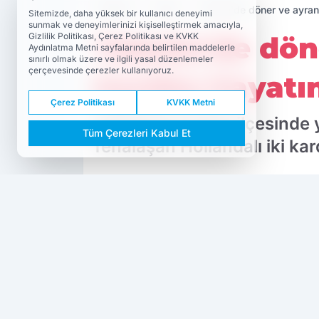
Haberler
Asayiş
Taksim'de döner ve ayran 
Sitemizde, daha yüksek bir kullanıcı deneyimi
sunmak ve deneyimlerinizi kişiselleştirmek amacıyla,
Taksim'de döne
Gizlilik Politikası, Çerez Politikası ve KVKK
Aydınlatma Metni sayfalarında belirtilen maddelerle
sınırlı olmak üzere ve ilgili yasal düzenlemeler
çerçevesinde çerezler kullanıyoruz.
kardeş hayatın
Çerez Politikası
KVKK Metni
İstanbul'un Fatih ilçesinde
Tüm Çerezleri Kabul Et
fenalaşan Hollandalı iki kar
PAYLAŞ
Asayiş
Dokuzda 9
kaynağını Google'da tercih