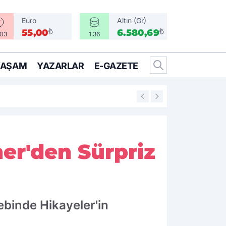
Euro
Altın (Gr)
₺
₺
55,00
6.580,69
.03
1.36
YAŞAM
YAZARLAR
E-GAZETE
10:43
Hür Ağbaba tutuk
er'den Sürpriz
Cebinde Hikayeler'in