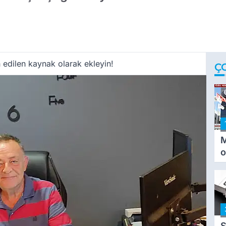
 edilen kaynak olarak ekleyin!
Ç
M
o
i
i
S