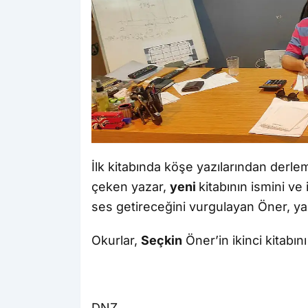
İlk kitabında köşe yazılarından derle
çeken yazar,
yeni
kitabının ismini ve
ses getireceğini vurgulayan Öner, yak
Okurlar,
Seçkin
Öner’in ikinci kitabın
DNZ