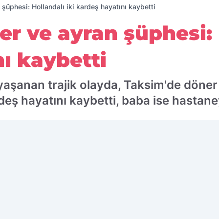
şüphesi: Hollandalı iki kardeş hayatını kaybetti
r ve ayran şüphesi: H
ı kaybetti
 yaşanan trajik olayda, Taksim'de döner
deş hayatını kaybetti, baba ise hastaney
 edilen kaynak olarak ekleyin!
Ç