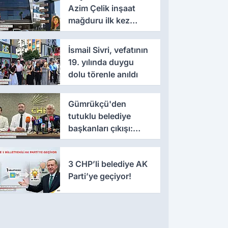
Azim Çelik inşaat
mağduru ilk kez
konuştu
İsmail Sivri, vefatının
19. yılında duygu
dolu törenle anıldı
Gümrükçü'den
tutuklu belediye
başkanları çıkışı:
'Yıllarca iddianame
beklenmemeli'
3 CHP’li belediye AK
Parti’ye geçiyor!