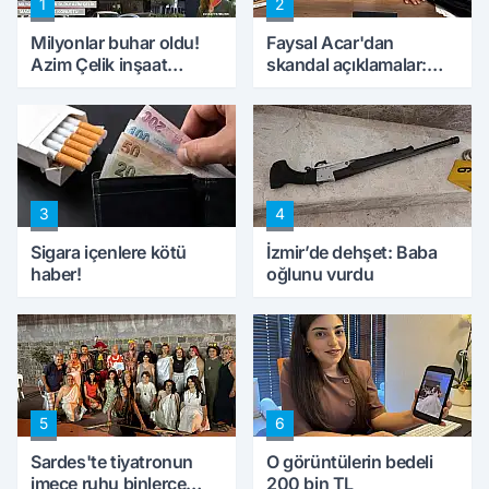
1
2
Milyonlar buhar oldu!
Faysal Acar'dan
Azim Çelik inşaat
skandal açıklamalar:
mağduru ilk kez
'Haluk Levent
konuştu
peynircilerimizi de
kıskaca aldı, müdahale
ettik'
3
4
Sigara içenlere kötü
İzmir’de dehşet: Baba
haber!
oğlunu vurdu
5
6
Sardes'te tiyatronun
O görüntülerin bedeli
imece ruhu binlerce
200 bin TL