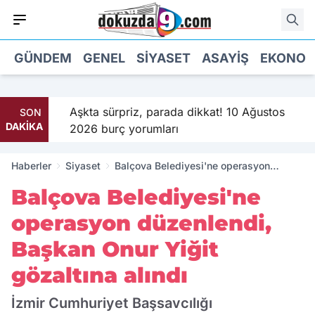
GÜNDEM
GENEL
SIYASET
ASAYIŞ
EKONOM
ti!
Aşkta sürpriz, parada dikkat! 10 Ağustos
SON
DAKİKA
2026 burç yorumları
Haberler
Siyaset
Balçova Belediyesi'ne operasyon
düzenlendi, Başkan Onur Yiğit gözaltına
Balçova Belediyesi'ne
alındı
operasyon düzenlendi,
Başkan Onur Yiğit
gözaltına alındı
İzmir Cumhuriyet Başsavcılığı