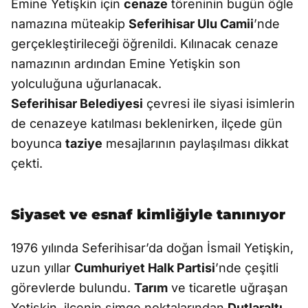
Emine Yetişkin için
cenaze
töreninin bugün öğle
namazına müteakip
Seferihisar Ulu Camii
’nde
gerçekleştirileceği öğrenildi. Kılınacak cenaze
namazının ardından Emine Yetişkin son
yolculuğuna uğurlanacak.
Seferihisar Belediyesi
çevresi ile siyasi isimlerin
de cenazeye katılması beklenirken, ilçede gün
boyunca
taziye
mesajlarının paylaşılması dikkat
çekti.
Siyaset ve esnaf kimliğiyle tanınıyor
1976 yılında Seferihisar’da doğan İsmail Yetişkin,
uzun yıllar
Cumhuriyet Halk Partisi
’nde çeşitli
görevlerde bulundu.
Tarım
ve ticaretle uğraşan
Yetişkin, ilçenin simge noktalarından
Dutlaraltı