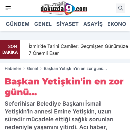
GÜNDEM
GENEL
SIYASET
ASAYIŞ
EKONOM
hil
İzmir’de Tarihi Camiler: Geçmişten Günümüze
SON
DAKİKA
7 Önemli Eser
Haberler
Genel
Başkan Yetişkin'in en zor günü...
Başkan Yetişkin'in en zor
günü...
Seferihisar Belediye Başkanı İsmail
Yetişkin'in annesi Emine Yetişkin, uzun
süredir mücadele ettiği sağlık sorunları
nedeniyle yaşamını yitirdi. Acı haber,