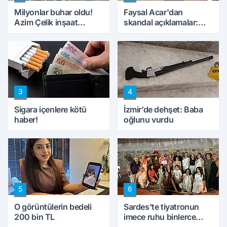
Milyonlar buhar oldu!
Faysal Acar'dan
Azim Çelik inşaat
skandal açıklamalar:
mağduru ilk kez
'Haluk Levent
konuştu
peynircilerimizi de
kıskaca aldı, müdahale
ettik'
3
4
Sigara içenlere kötü
İzmir’de dehşet: Baba
haber!
oğlunu vurdu
5
6
O görüntülerin bedeli
Sardes'te tiyatronun
200 bin TL
imece ruhu binlerce