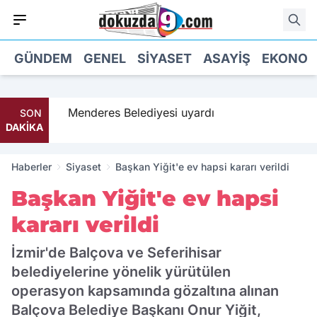
GÜNDEM
GENEL
SIYASET
ASAYIŞ
EKONOM
 geldi
Menderes Belediyesi uyardı
SON
DAKİKA
Haberler
Siyaset
Başkan Yiğit'e ev hapsi kararı verildi
Başkan Yiğit'e ev hapsi
kararı verildi
İzmir'de Balçova ve Seferihisar
belediyelerine yönelik yürütülen
operasyon kapsamında gözaltına alınan
Balçova Belediye Başkanı Onur Yiğit,