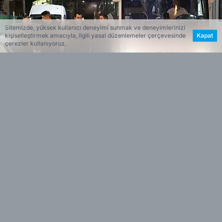
Sitemizde, yüksek kullanıcı deneyimi sunmak ve deneyimlerinizi
kişiselleştirmek amacıyla, ilgili yasal düzenlemeler çerçevesinde
Kapat
çerezler kullanıyoruz.
Haberin Özeti
Seferihisar Belediyesine yönelik rüşvet
•
soruşturmasında gözaltına alınan Belediye
Başkanı İsmail Yetişkin ile birlikte 19 şüpheli
adliyeye sevk edildi. Soruşturma kapsamında
daha önce bazı şüpheliler hakkında adli
kontrol ve serbest bırakma kararları verilmişti.