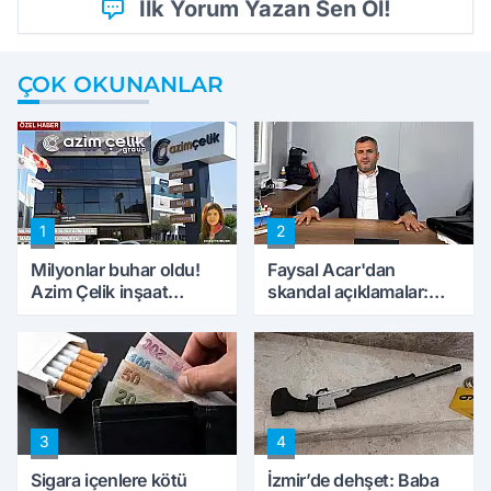
İlk Yorum Yazan Sen Ol!
ÇOK OKUNANLAR
1
2
Milyonlar buhar oldu!
Faysal Acar'dan
Azim Çelik inşaat
skandal açıklamalar:
mağduru ilk kez
'Haluk Levent
konuştu
peynircilerimizi de
kıskaca aldı, müdahale
ettik'
3
4
Sigara içenlere kötü
İzmir’de dehşet: Baba