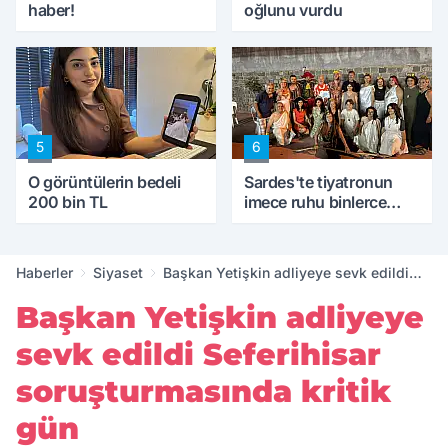
haber!
oğlunu vurdu
5
6
O görüntülerin bedeli
Sardes'te tiyatronun
200 bin TL
imece ruhu binlerce
yıllık tarihle buluştu
Haberler
Siyaset
Başkan Yetişkin adliyeye sevk edildi
Seferihisar soruşturmasında kritik gün
Başkan Yetişkin adliyeye
sevk edildi Seferihisar
soruşturmasında kritik
gün