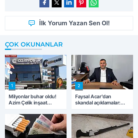
İlk Yorum Yazan Sen Ol!
ÇOK OKUNANLAR
1
2
Milyonlar buhar oldu!
Faysal Acar'dan
Azim Çelik inşaat
skandal açıklamalar:
mağduru ilk kez
'Haluk Levent
konuştu
peynircilerimizi de
kıskaca aldı, müdahale
ettik'