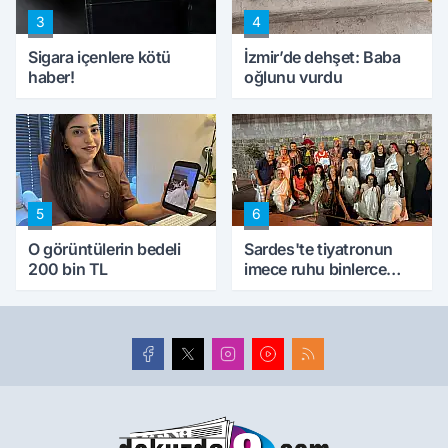
3
4
Sigara içenlere kötü
İzmir’de dehşet: Baba
haber!
oğlunu vurdu
5
6
O görüntülerin bedeli
Sardes'te tiyatronun
200 bin TL
imece ruhu binlerce
yıllık tarihle buluştu