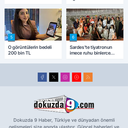
5
6
O görüntülerin bedeli
Sardes'te tiyatronun
200 bin TL
imece ruhu binlerce
yıllık tarihle buluştu
Dokuzda 9 Haber, Türkiye ve dünyadan önemli
gelişmeleri size anında ulaştırır. Güncel haberleri ve