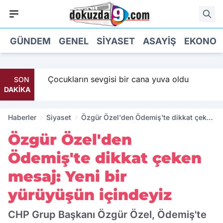
GÜNDEM
GENEL
SIYASET
ASAYIŞ
EKONOM
Maaş
Çocukların sevgisi bir cana yuva oldu
SON
DAKİKA
Haberler
Siyaset
Özgür Özel'den Ödemiş'te dikkat çeken
mesaj: Yeni bir yürüyüşün içindeyiz
Özgür Özel'den
Ödemiş'te dikkat çeken
mesaj: Yeni bir
yürüyüşün içindeyiz
CHP Grup Başkanı Özgür Özel, Ödemiş'te