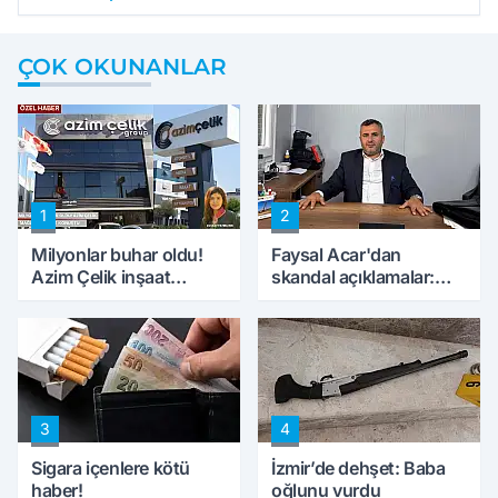
ÇOK OKUNANLAR
1
2
Milyonlar buhar oldu!
Faysal Acar'dan
Azim Çelik inşaat
skandal açıklamalar:
mağduru ilk kez
'Haluk Levent
konuştu
peynircilerimizi de
kıskaca aldı, müdahale
ettik'
3
4
Sigara içenlere kötü
İzmir’de dehşet: Baba
haber!
oğlunu vurdu