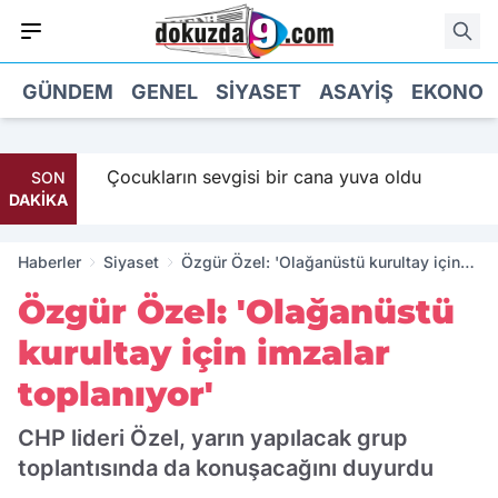
GÜNDEM
GENEL
SIYASET
ASAYIŞ
EKONOM
Maaş
Çocukların sevgisi bir cana yuva oldu
SON
DAKİKA
Haberler
Siyaset
Özgür Özel: 'Olağanüstü kurultay için
imzalar toplanıyor'
Özgür Özel: 'Olağanüstü
kurultay için imzalar
toplanıyor'
CHP lideri Özel, yarın yapılacak grup
toplantısında da konuşacağını duyurdu