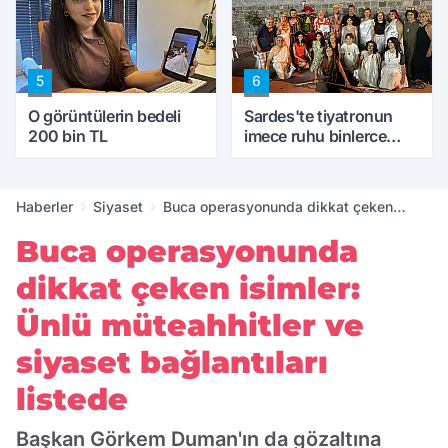
5
6
O görüntülerin bedeli
Sardes'te tiyatronun
200 bin TL
imece ruhu binlerce
yıllık tarihle buluştu
Haberler
Siyaset
Buca operasyonunda dikkat çeken
isimler: Ünlü müteahhitler ve siyaset
Buca operasyonunda
bağlantıları listede
dikkat çeken isimler:
Ünlü müteahhitler ve
siyaset bağlantıları
listede
Başkan Görkem Duman'ın da gözaltına