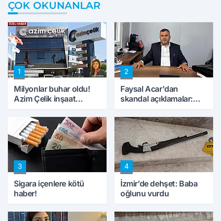
ÇOK OKUNANLAR
1
2
Milyonlar buhar oldu!
Faysal Acar'dan
Azim Çelik inşaat
skandal açıklamalar:
mağduru ilk kez
'Haluk Levent
konuştu
peynircilerimizi de
kıskaca aldı, müdahale
ettik'
3
4
Sigara içenlere kötü
İzmir’de dehşet: Baba
haber!
oğlunu vurdu