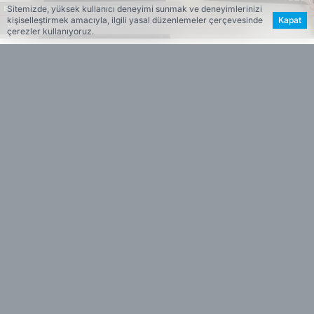
Sitemizde, yüksek kullanıcı deneyimi sunmak ve deneyimlerinizi
kişiselleştirmek amacıyla, ilgili yasal düzenlemeler çerçevesinde
Kapat
çerezler kullanıyoruz.
Haber Merkezi
Editöryal
Haberin Özeti
Başkan Görkem Duman’ın da gözaltına
•
alındığı soruşturmada inşaat firmaları ve
belediye bağlantıları öne çıktı
İzmir Cumhuriyet Başsavcılığı
tarafından
Buca
Belediyesi
’ne yönelik yürütülen operasyon
kapsamında yeni detaylar ortaya çıkmaya devam
ediyor. Aralarında
Buca Belediye Başkanı