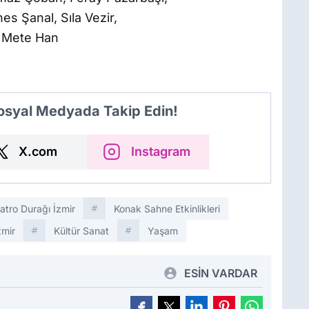
s Şanal, Sıla Vezir,
t Mete Han
Sosyal Medyada Takip Edin!
X.com
Instagram
atro Durağı İzmir
Konak Sahne Etkinlikleri
zmir
Kültür Sanat
Yaşam
ESİN VARDAR