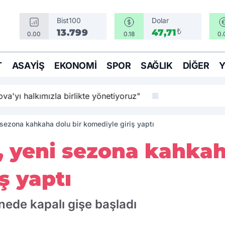
Bist100
Dolar
₺
13.799
47,71
0.00
0.18
0.
T
ASAYIŞ
EKONOMI
SPOR
SAĞLIK
DIĞER
va'yı halkımızla birlikte yönetiyoruz"
 sezona kahkaha dolu bir komediyle giriş yaptı
, yeni sezona kahkah
ş yaptı
ede kapalı gişe başladı