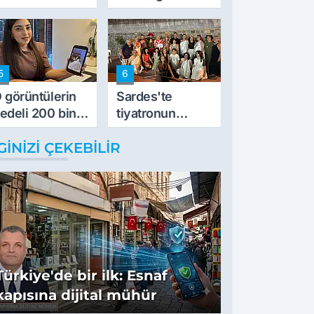
vurdu
5
6
 görüntülerin
Sardes'te
edeli 200 bin
tiyatronun
L
imece ruhu
GINIZI ÇEKEBILIR
binlerce yıllık
tarihle buluştu
Türkiye'de bir ilk: Esnaf
kapısına dijital mühür