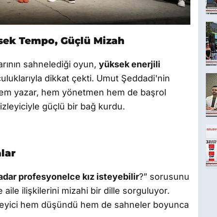
sek Tempo, Güçlü Mizah
arının sahnelediği oyun,
yüksek enerjili
luklarıyla dikkat çekti. Umut Şeddadi'nin
; hem yazar, hem yönetmen hem de başrol
zleyiciyle güçlü bir bağ kurdu.
lar
adar profesyonelce kız isteyebilir
?” sorusunu
aile ilişkilerini mizahi bir dille sorguluyor.
eyici hem düşündü hem de sahneler boyunca