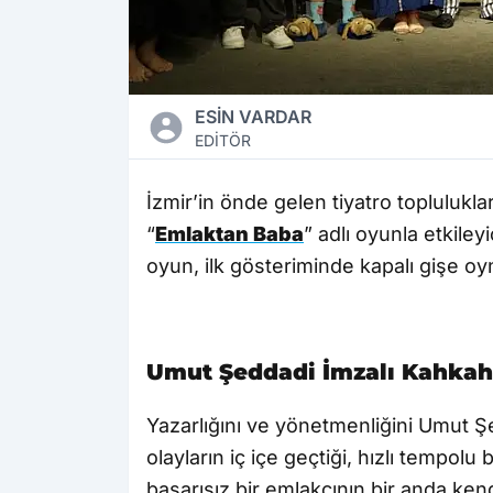
ESİN VARDAR
EDİTÖR
İzmir’in önde gelen tiyatro toplulukl
“
Emlaktan Baba
” adlı oyunla etkile
oyun, ilk gösteriminde kapalı gişe o
Umut Şeddadi İmzalı Kahkah
Yazarlığını ve yönetmenliğini Umut Ş
olayların iç içe geçtiği, hızlı tempol
başarısız bir emlakçının bir anda ken