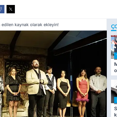
 edilen kaynak olarak ekleyin!
Ç
M
o
i
i
S
k