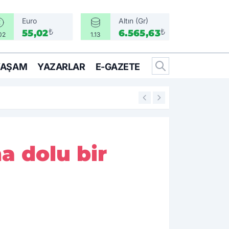
Euro
Altın (Gr)
₺
₺
55,02
6.565,63
02
1.13
YAŞAM
YAZARLAR
E-GAZETE
17:56
Alevlerin ardında
a dolu bir