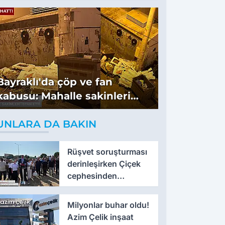
Bayraklı'da çöp ve fan
kabusu: Mahalle sakinleri
isyan etti
UNLARA DA BAKIN
Rüşvet soruşturması
derinleşirken Çiçek
cephesinden
'montaj' savunması
Milyonlar buhar oldu!
Azim Çelik inşaat