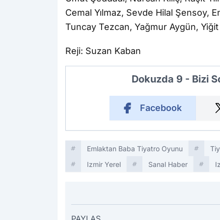
Cemal Yılmaz, Sevde Hilal Şensoy, Ene
Tuncay Tezcan, Yağmur Aygün, Yiği
Reji: Suzan Kaban
Dokuzda 9 - Bizi 
Facebook
Emlaktan Baba Tiyatro Oyunu
Tiy
Izmir Yerel
Sanal Haber
I
PAYLAŞ