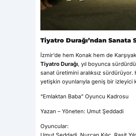
Tiyatro Durağı’ndan Sanata S
İzmir’de hem Konak hem de Karşıyaka
Tiyatro Durağı
, yıl boyunca sürdürdü
sanat üretimini aralıksız sürdürüyor. H
yetişkin oyunlarıyla geniş bir izleyici 
“Emlaktan Baba” Oyuncu Kadrosu
Yazan – Yöneten: Umut Şeddadi
Oyuncular:
Umut Şeddadi, Nurcan Kılıç, Raşit Yı