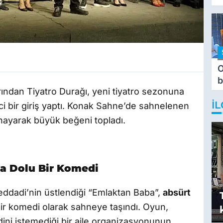
O
b
arından Tiyatro Durağı, yeni tiyatro sezonuna
T
İL
yici bir giriş yaptı. Konak Sahne’de sahnelenen
ynayarak büyük beğeni topladı.
a Dolu Bir Komedi
eddadi’nin üstlendiği “Emlaktan Baba”,
absürt
u bir komedi olarak sahneye taşındı. Oyun,
dini istemediği bir aile organizasyonunun