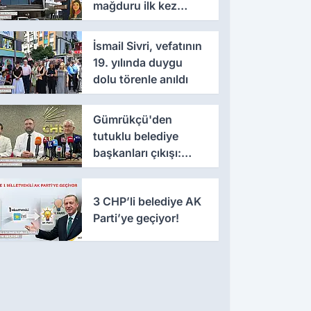
mağduru ilk kez
konuştu
İsmail Sivri, vefatının
19. yılında duygu
dolu törenle anıldı
Gümrükçü'den
tutuklu belediye
başkanları çıkışı:
'Yıllarca iddianame
beklenmemeli'
3 CHP’li belediye AK
Parti’ye geçiyor!