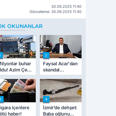
30.09.2025 11:40
Güncelleme: 30.09.2025 11:40
OK OKUNANLAR
1
2
ilyonlar buhar
Faysal Acar'dan
ldu! Azim Çelik
skandal
nşaat mağduru
açıklamalar:
lk kez konuştu
'Haluk Levent
peynircilerimizi
de kıskaca aldı,
3
4
müdahale ettik'
igara içenlere
İzmir’de dehşet:
ötü haber!
Baba oğlunu