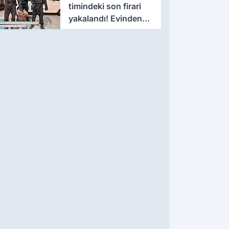
timindeki son firari
yakalandı! Evinden
çıkanlar şaşkınlık
yarattı