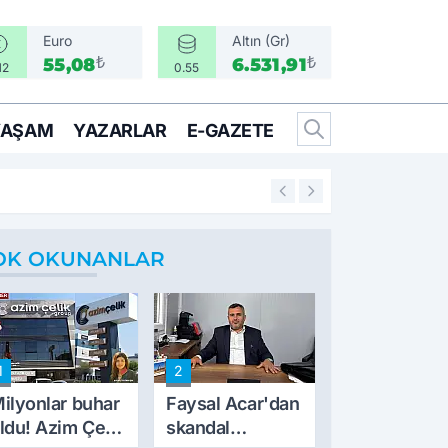
Euro
Altın (Gr)
₺
₺
55,08
6.531,91
12
0.55
YAŞAM
YAZARLAR
E-GAZETE
13:29
Bir gazetecinin m
OK OKUNANLAR
1
2
ilyonlar buhar
Faysal Acar'dan
ldu! Azim Çelik
skandal