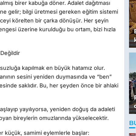
almış birer kabuğa döner. Adalet dağıtması
e gelir; bilgi üretmesi gereken eğitim sistemi
ünceyi körelten bir çarka dönüşür. Her şeyin
dengesi üzerine kurulduğu bu ortam, bizi hızla
Değildir
tsuzluğa kapılmak en büyük hatamız olur.
danının sesini yeniden duymasında ve “ben”
sinde saklıdır. Bu, her şeyden önce bir ahlaki
aşlayıp yayılıyorsa, yeniden doğuş da adaleti
yan bireylerin omuzlarında yükselecektir.
B
r küçük, samimi eylemlerle başlar: