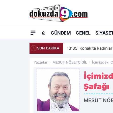
GÜNDEM
GENEL
SIYASE
13:35
Konak’ta kadınlar 
SON DAKİKA
Yazarlar
MESUT NÖBETÇİGİL
İçimizdeki Ç
İçimizd
Şafağı
MESUT NÖBE