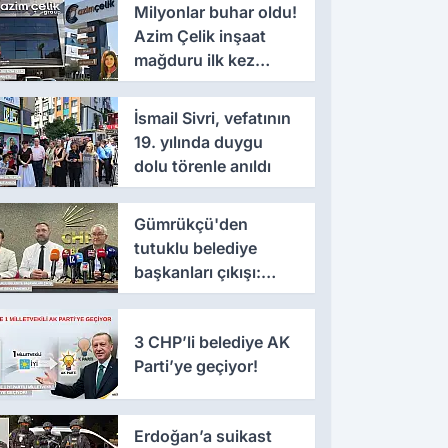
Milyonlar buhar oldu!
Azim Çelik inşaat
mağduru ilk kez
konuştu
İsmail Sivri, vefatının
19. yılında duygu
dolu törenle anıldı
Gümrükçü'den
tutuklu belediye
başkanları çıkışı:
'Yıllarca iddianame
beklenmemeli'
3 CHP’li belediye AK
Parti’ye geçiyor!
Erdoğan’a suikast