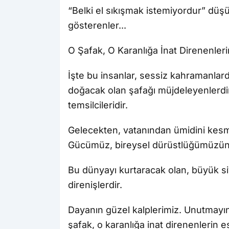
“Belki el sıkışmak istemiyordur” düş
gösterenler...
O Şafak, O Karanlığa İnat Direnenleri
İşte bu insanlar, sessiz kahramanlard
doğacak olan şafağı müjdeleyenlerdir.
temsilcileridir.
Gelecekten, vatanından ümidini kesm
Gücümüz, bireysel dürüstlüğümüzün v
Bu dünyayı kurtaracak olan, büyük s
direnişlerdir.
Dayanın güzel kalplerimiz. Unutmayın
şafak, o karanlığa inat direnenlerin es