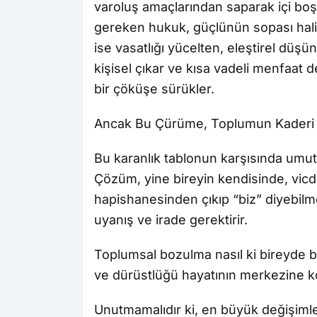
varoluş amaçlarından saparak içi boş
gereken hukuk, güçlünün sopası halin
ise vasatlığı yücelten, eleştirel düş
kişisel çıkar ve kısa vadeli menfaat 
bir çöküşe sürükler.
Ancak Bu Çürüme, Toplumun Kaderi 
Bu karanlık tablonun karşısında umu
Çözüm, yine bireyin kendisinde, vic
hapishanesinden çıkıp “biz” diyebilme
uyanış ve irade gerektirir.
Toplumsal bozulma nasıl ki bireyde b
ve dürüstlüğü hayatının merkezine ko
Unutmamalıdır ki, en büyük değişimle