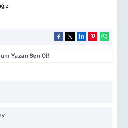
ağız.
orum Yazan Sen Ol!
ay