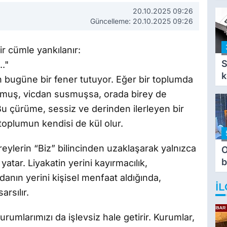
i
20.10.2025 09:26
i
Güncelleme: 20.10.2025 09:26
r cümle yankılanır:
S
.."
k
n bugüne bir fener tutuyor. Eğer bir toplumda
lmuş, vicdan susmuşsa, orada birey de
u çürüme, sessiz ve derinden ilerleyen bir
 toplumun kendisi de kül olur.
reylerin “Biz” bilincinden uzaklaşarak yalnızca
O
b
 yatar. Liyakatin yerini kayırmacılık,
T
danın yerini kişisel menfaat aldığında,
İL
rsılır.
umlarımızı da işlevsiz hale getirir. Kurumlar,