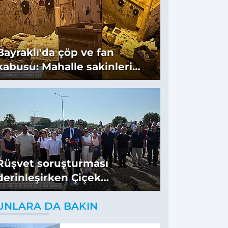
Bayraklı'da çöp ve fan
kabusu: Mahalle sakinleri
isyan etti
Rüşvet soruşturması
derinleşirken Çiçek
cephesinden 'montaj'
UNLARA DA BAKIN
savunması