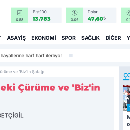
Bist100
Dolar
₺
13.783
47,60
0.58
0.06
0.
T
ASAYIŞ
EKONOMI
SPOR
SAĞLIK
DIĞER
hayallerine harf harf ilerliyor
ürüme ve 'Biz'in Şafağı
Ç
eki Çürüme ve 'Biz'in
TÇİGİL
M
o