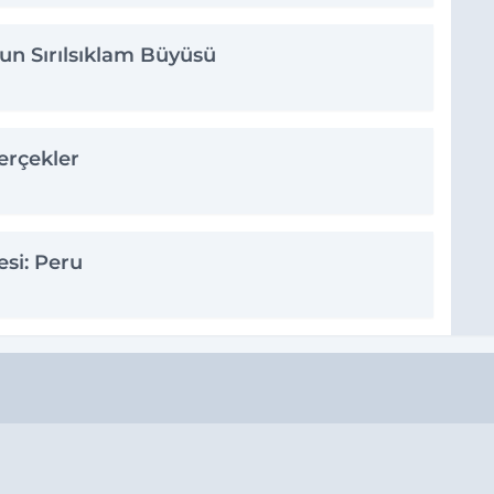
un Sırılsıklam Büyüsü
rçekler
esi: Peru