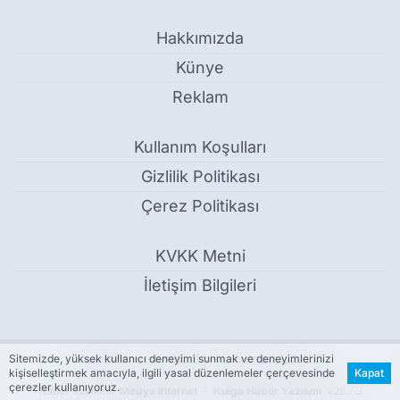
Hakkımızda
Künye
Reklam
Kullanım Koşulları
Gizlilik Politikası
Çerez Politikası
KVKK Metni
İletişim Bilgileri
Rezervler ve Kırılganlık - Umutcan Akbulut
Sitemizde, yüksek kullanıcı deneyimi sunmak ve deneyimlerinizi
kişiselleştirmek amacıyla, ilgili yasal düzenlemeler çerçevesinde
Kapat
çerezler kullanıyoruz.
Haber Yazılımı:
Medya İnternet
-
Kulga Haber Yazılımı
v26.7.3