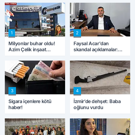
1
2
Milyonlar buhar oldu!
Faysal Acar'dan
Azim Çelik inşaat
skandal açıklamalar:
mağduru ilk kez
'Haluk Levent
konuştu
peynircilerimizi de
kıskaca aldı, müdahale
ettik'
3
4
Sigara içenlere kötü
İzmir’de dehşet: Baba
haber!
oğlunu vurdu