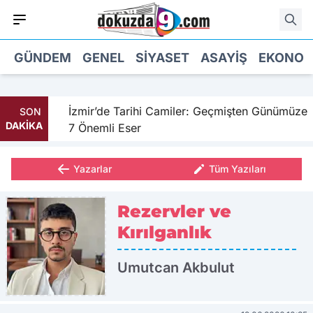
GÜNDEM
GENEL
SIYASET
ASAYIŞ
EKONOM
hil
İzmir’de Tarihi Camiler: Geçmişten Günümüze
SON
DAKİKA
7 Önemli Eser
Yazarlar
Tüm Yazıları
Rezervler ve
Kırılganlık
Umutcan Akbulut