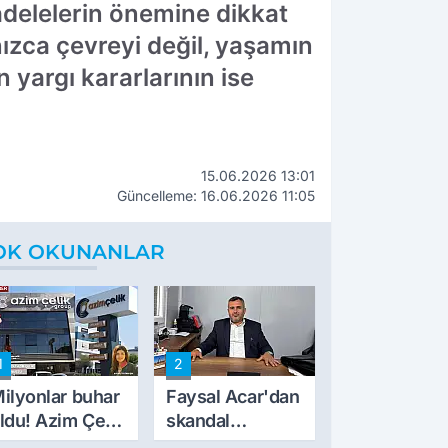
adelelerin önemine dikkat
nızca çevreyi değil, yaşamın
yargı kararlarının ise
15.06.2026 13:01
Güncelleme: 16.06.2026 11:05
OK OKUNANLAR
1
2
ilyonlar buhar
Faysal Acar'dan
ldu! Azim Çelik
skandal
nşaat mağduru
açıklamalar: