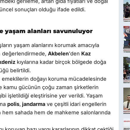
imdeki gerileme, artan gıda fiyatları ve doğal
güncel sonuçları olduğu ifade edildi.
de yaşam alanları savunuluyor
taşların yaşam alanlarını korumak amacıyla
n değerlendirmede,
Akbelen
'den
Kaz
deniz
kıyılarına kadar birçok bölgede doğa
ğü belirtildi.
r ve emeklilerin doğayı koruma mücadelesinde
eçte kamu gücünün çoğu zaman şirketlerin
i işletildiği eleştirisine yer verildi. Yaşam
sına
polis
,
jandarma
ve çeşitli idari engellerin
nin hem sahada hem de mahkeme salonlarında
oruyan bazı yargı kararlarının dikkat çektiği