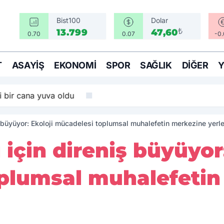
Bist100
Dolar
₺
13.799
47,60
0.70
0.07
-0
T
ASAYIŞ
EKONOMI
SPOR
SAĞLIK
DIĞER
i bir cana yuva oldu
ş büyüyor: Ekoloji mücadelesi toplumsal muhalefetin merkezine yerl
 için direniş büyüyor:
plumsal muhalefetin