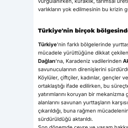
vurgulanırken, kuraklık, tarımsal üret
varlıkların yok edilmesinin bu krizin 
Türkiye'nin birçok bölgesin
Türkiye
'nin farklı bölgelerinde yurt
mücadele yürüttüğüne dikkat çekile
Dağları
'na, Karadeniz vadilerinden
Ak
savunucularının direnişlerini sürdürdü
Köylüler, çiftçiler, kadınlar, gençle
ortaklaştığı ifade edilirken, bu sür
yatırımlarını koruyan bir mekanizma gib
alanlarını savunan yurttaşların karşı
çıkarıldığı, buna rağmen mücadele
sürdürüldüğü aktarıldı.
Son dönemde çevre ve yaşam hakkını k