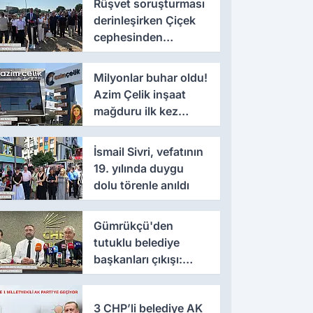
Rüşvet soruşturması
derinleşirken Çiçek
cephesinden
'montaj' savunması
Milyonlar buhar oldu!
Azim Çelik inşaat
mağduru ilk kez
konuştu
İsmail Sivri, vefatının
19. yılında duygu
dolu törenle anıldı
Gümrükçü'den
tutuklu belediye
başkanları çıkışı:
'Yıllarca iddianame
beklenmemeli'
3 CHP’li belediye AK