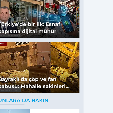
Türkiye'de bir ilk: Esnaf
kapısına dijital mühür
Bayraklı'da çöp ve fan
kabusu: Mahalle sakinleri
isyan etti
UNLARA DA BAKIN