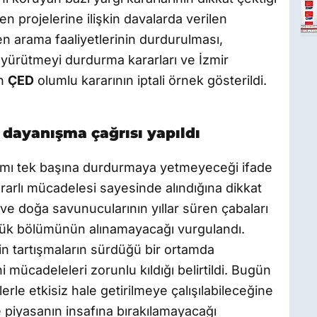
n projelerine ilişkin davalarda verilen
n arama faaliyetlerinin durdurulması,
 yürütmeyi durdurma kararları ve İzmir
in
ÇED
olumlu kararının iptali örnek gösterildi.
 dayanışma çağrısı yapıldı
ımı tek başına durdurmaya yetmeyeceği ifade
kararlı mücadelesi sayesinde alındığına dikkat
n ve doğa savunucularının yıllar süren çabaları
yük bölümünün alınamayacağı vurgulandı.
kin tartışmaların sürdüğü bir ortamda
 mücadeleleri zorunlu kıldığı belirtildi. Bugün
mlerle etkisiz hale getirilmeye çalışılabileceğine
e piyasanın insafına bırakılamayacağı