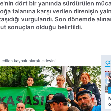
iye'nin dört bir yanında sürdürülen müc
ğa talanına karşı verilen direnişin yal
şıdığı vurgulandı. Son dönemde alınan 
 sonuçları olduğu belirtildi.
 edilen kaynak olarak ekleyin!
Ç
M
o
i