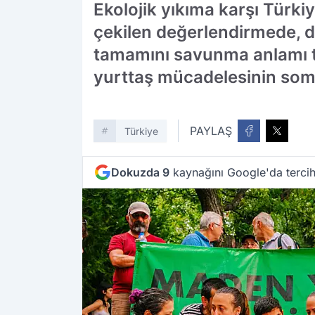
Ekolojik yıkıma karşı Türk
çekilen değerlendirmede, do
tamamını savunma anlamı ta
yurttaş mücadelesinin somut
PAYLAŞ
Türkiye
Dokuzda 9
kaynağını Google'da tercih