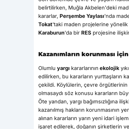
belirtilirken, Muğla Akbelen'deki made
kararlar,
Perşembe Yaylası
'nda made
Tokat
'taki maden projelerine yönelik
Karaburun
'da bir
RES
projesine ilişk
Kazanımların korunması için
Olumlu
yargı
kararlarının
ekolojik
yık
edilirken, bu kararların yurttaşların 
çekildi. Köylülerin, çevre örgütlerini
olmasaydı söz konusu kararların bü
Öte yandan, yargı bağımsızlığına iliş
kazanılmış hakların korunmasının yeni
alınan kararların yarın yeni idari işle
işaret edilerek, doğanın şirketlerin v