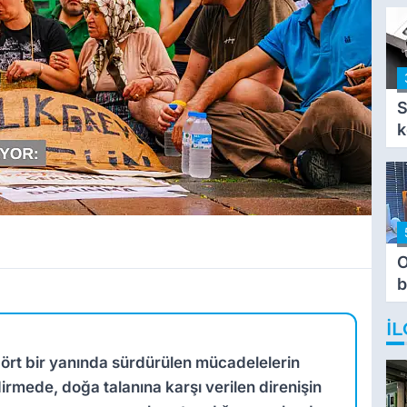
i
S
k
O
b
T
İL
 dört bir yanında sürdürülen mücadelelerin
rmede, doğa talanına karşı verilen direnişin