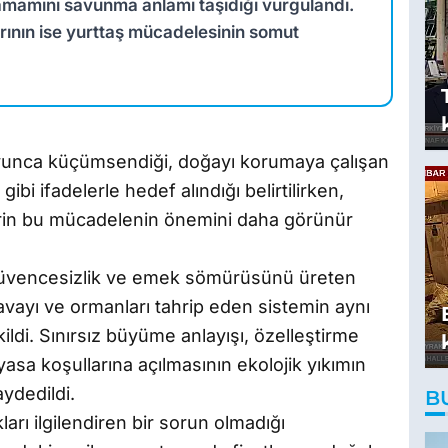
amamını savunma anlamı taşıdığı vurgulandı.
rının ise yurttaş mücadelesinin somut
yunca küçümsendiği, doğayı korumaya çalışan
ibi ifadelerle hedef alındığı belirtilirken,
rin bu mücadelenin önemini daha görünür
 güvencesizlik ve emek sömürüsünü üreten
avayı ve ormanları tahrip eden sistemin aynı
ldi. Sınırsız büyüme anlayışı, özelleştirme
iyasa koşullarına açılmasının ekolojik yıkımın
aydedildi.
B
ları ilgilendiren bir sorun olmadığı