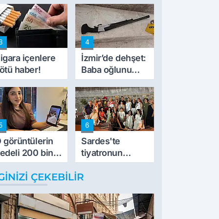
lk kez konuştu
'Haluk Levent
peynircilerimizi
de kıskaca aldı,
3
4
müdahale ettik'
igara içenlere
İzmir’de dehşet:
ötü haber!
Baba oğlunu
vurdu
5
6
 görüntülerin
Sardes'te
edeli 200 bin
tiyatronun
L
imece ruhu
GINIZI ÇEKEBILIR
binlerce yıllık
tarihle buluştu