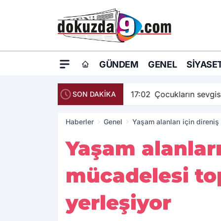
GÜNDEM
GENEL
SIYASE
17:02
Çocukların sevgis
SON DAKİKA
Haberler
Genel
Yaşam alanları için direni
Yaşam alanları
mücadelesi to
yerleşiyor