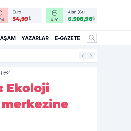
Euro
Altın (Gr)
₺
₺
54,99
6.508,98
.04
0.20
YAŞAM
YAZARLAR
E-GAZETE
16:05
Bir Can İçin Sefe
eşiyor
 Ekoloji
 merkezine