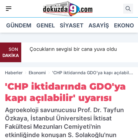
GÜNDEM
GENEL
SIYASET
ASAYIŞ
EKONOM
Maaş
Çocukların sevgisi bir cana yuva oldu
SON
DAKİKA
Haberler
Ekonomi
'CHP iktidarında GDO'ya kapı açılabilir'
uyarısı
'CHP iktidarında GDO'ya
kapı açılabilir' uyarısı
Agroekoloji savunucusu Prof. Dr. Tayfun
Özkaya, İstanbul Üniversitesi İktisat
Fakültesi Mezunları Cemiyeti'nin
etkinliğinde konuşan S. Solakoğlu'nun