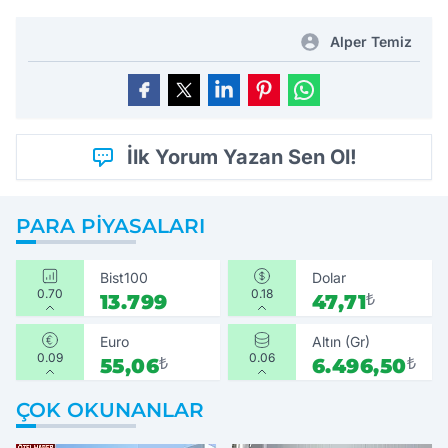
Alper Temiz
İlk Yorum Yazan Sen Ol!
PARA PIYASALARI
Bist100
Dolar
0.70
0.18
13.799
47,71
₺
Euro
Altın (Gr)
0.09
0.06
55,06
₺
6.496,50
₺
ÇOK OKUNANLAR