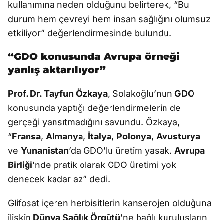
kullanımına neden olduğunu belirterek, “Bu
durum hem çevreyi hem insan sağlığını olumsuz
etkiliyor” değerlendirmesinde bulundu.
“GDO konusunda Avrupa örneği
yanlış aktarılıyor”
Prof. Dr. Tayfun Özkaya
, Solakoğlu’nun
GDO
konusunda yaptığı değerlendirmelerin de
gerçeği yansıtmadığını savundu. Özkaya,
“
Fransa
,
Almanya
,
İtalya
,
Polonya
,
Avusturya
ve
Yunanistan
’da GDO’lu üretim yasak.
Avrupa
Birliği
’nde pratik olarak GDO üretimi yok
denecek kadar az” dedi.
Glifosat içeren herbisitlerin kanserojen olduğuna
ilişkin
Dünya Sağlık Örgütü
’ne bağlı kuruluşların