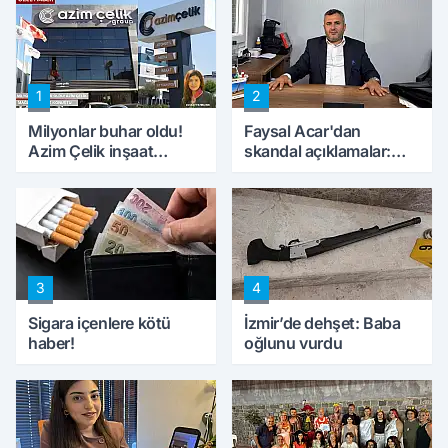
1
2
Milyonlar buhar oldu!
Faysal Acar'dan
Azim Çelik inşaat
skandal açıklamalar:
mağduru ilk kez
'Haluk Levent
konuştu
peynircilerimizi de
kıskaca aldı, müdahale
ettik'
3
4
Sigara içenlere kötü
İzmir’de dehşet: Baba
haber!
oğlunu vurdu