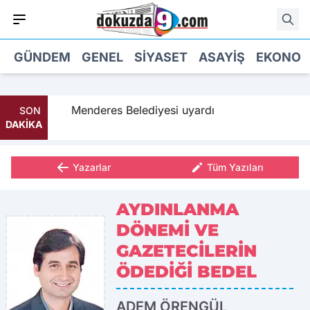
GÜNDEM
GENEL
SIYASET
ASAYIŞ
EKONOM
a geldi
Menderes Belediyesi uyardı
SON
DAKİKA
Yazarlar
Tüm Yazıları
AYDINLANMA
DÖNEMİ VE
GAZETECİLERİN
ÖDEDİĞİ BEDEL
ADEM ÖRENGÜL