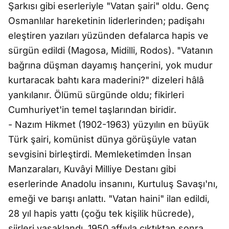
Şarkısı gibi eserleriyle "Vatan şairi" oldu. Genç
Osmanlılar hareketinin liderlerinden; padişahı
eleştiren yazıları yüzünden defalarca hapis ve
sürgün edildi (Magosa, Midilli, Rodos). "Vatanın
bağrına düşman dayamış hançerini, yok mudur
kurtaracak bahtı kara maderini?" dizeleri hâlâ
yankılanır. Ölümü sürgünde oldu; fikirleri
Cumhuriyet'in temel taşlarından biridir.
- Nazım Hikmet (1902-1963) yüzyılın en büyük
Türk şairi, komünist dünya görüşüyle vatan
sevgisini birleştirdi. Memleketimden İnsan
Manzaraları, Kuvâyi Milliye Destanı gibi
eserlerinde Anadolu insanını, Kurtuluş Savaşı'nı,
emeği ve barışı anlattı. "Vatan haini" ilan edildi,
28 yıl hapis yattı (çoğu tek kişilik hücrede),
şiirleri yasaklandı. 1950 affıyla çıktıktan sonra