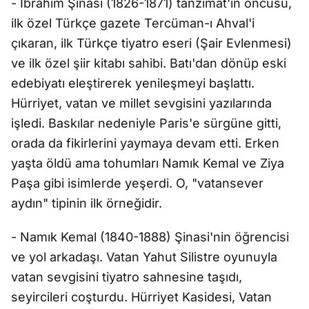
- İbrahim Şinasi (1826-1871) tanzimat'ın öncüsü,
ilk özel Türkçe gazete Tercüman-ı Ahval'i
çıkaran, ilk Türkçe tiyatro eseri (Şair Evlenmesi)
ve ilk özel şiir kitabı sahibi. Batı'dan dönüp eski
edebiyatı eleştirerek yenileşmeyi başlattı.
Hürriyet, vatan ve millet sevgisini yazılarında
işledi. Baskılar nedeniyle Paris'e sürgüne gitti,
orada da fikirlerini yaymaya devam etti. Erken
yaşta öldü ama tohumları Namık Kemal ve Ziya
Paşa gibi isimlerde yeşerdi. O, "vatansever
aydın" tipinin ilk örneğidir.
- Namık Kemal (1840-1888) Şinasi'nin öğrencisi
ve yol arkadaşı. Vatan Yahut Silistre oyunuyla
vatan sevgisini tiyatro sahnesine taşıdı,
seyircileri coşturdu. Hürriyet Kasidesi, Vatan