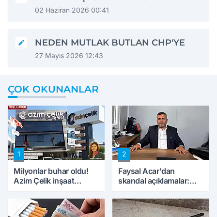
02 Haziran 2026 00:41
NEDEN MUTLAK BUTLAN CHP'YE
27 Mayıs 2026 12:43
ÇOK OKUNANLAR
1
2
Milyonlar buhar oldu!
Faysal Acar'dan
Azim Çelik inşaat
skandal açıklamalar:
mağduru ilk kez
'Haluk Levent
konuştu
peynircilerimizi de
kıskaca aldı, müdahale