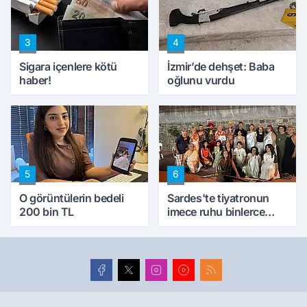
ettik'
3
4
Sigara içenlere kötü
İzmir’de dehşet: Baba
haber!
oğlunu vurdu
5
6
O görüntülerin bedeli
Sardes'te tiyatronun
200 bin TL
imece ruhu binlerce
yıllık tarihle buluştu