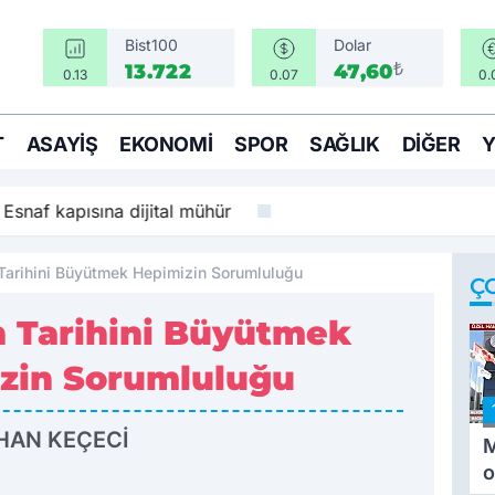
Bist100
Dolar
₺
13.722
47,60
0.13
0.07
0.
T
ASAYIŞ
EKONOMI
SPOR
SAĞLIK
DIĞER
: Esnaf kapısına dijital mühür
 Tarihini Büyütmek Hepimizin Sorumluluğu
Ç
in Tarihini Büyütmek
zin Sorumluluğu
AHAN KEÇECİ
M
o