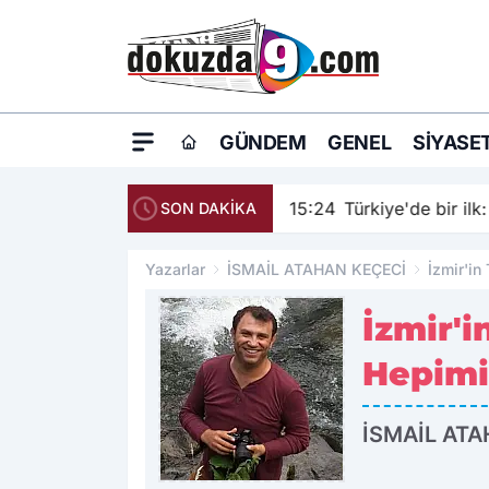
GÜNDEM
GENEL
SIYASE
15:24
Türkiye'de bir ilk
SON DAKİKA
Yazarlar
İSMAİL ATAHAN KEÇECİ
İzmir'in
İzmir'
Hepimi
İSMAİL AT