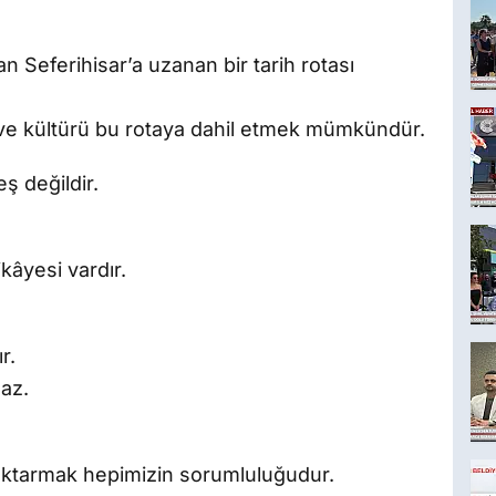
n Seferihisar’a uzanan bir tarih rotası
ı ve kültürü bu rotaya dahil etmek mümkündür.
ş değildir.
kâyesi vardır.
r.
maz.
aktarmak hepimizin sorumluluğudur.