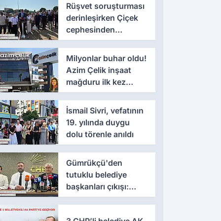
Rüşvet soruşturması
derinleşirken Çiçek
cephesinden
'montaj' savunması
Milyonlar buhar oldu!
Azim Çelik inşaat
mağduru ilk kez
konuştu
İsmail Sivri, vefatının
19. yılında duygu
dolu törenle anıldı
Gümrükçü'den
tutuklu belediye
başkanları çıkışı:
'Yıllarca iddianame
beklenmemeli'
3 CHP’li belediye AK