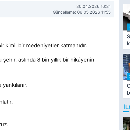
i
30.04.2026 16:31
i
Güncelleme: 06.05.2026 11:55
S
k
birikimi, bir medeniyetler katmanıdır.
hir, aslında 8 bin yıllık bir hikâyenin
 yankılanır.
O
b
T
latır.
İL
ruz.