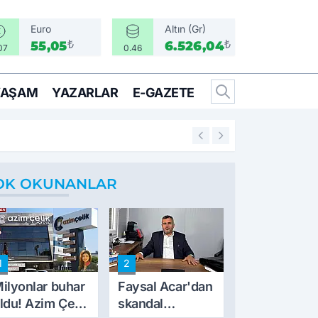
Euro
Altın (Gr)
₺
₺
55,05
6.526,04
07
0.46
YAŞAM
YAZARLAR
E-GAZETE
15:07
Deniz Yücel suç 
OK OKUNANLAR
1
2
ilyonlar buhar
Faysal Acar'dan
ldu! Azim Çelik
skandal