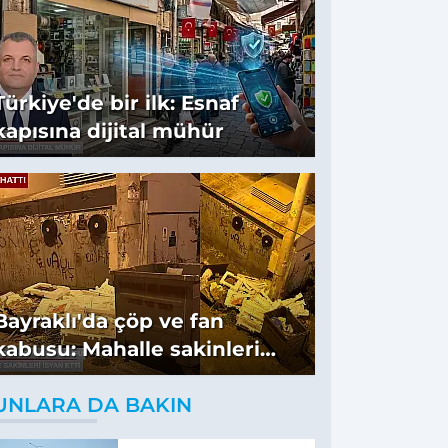
Türkiye'de bir ilk: Esnaf
kapısına dijital mühür
Bayraklı'da çöp ve fan
kabusu: Mahalle sakinleri
isyan etti
UNLARA DA BAKIN