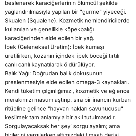
beslenerek karaciğerlerinin ölümcül şekilde
yağlandırılmasıyla yapılan bir "gurme" yiyeceği.
Skualen (Squalene): Kozmetik nemlendiricilerde
kullanılan ve genellikle köpekbalığı
karaciğerinden elde edilen bir yağ.
İpek (Geleneksel Üretim): İpek kumaşı
üretilirken, kozanın içindeki ipek böceği tırtılı
canlı canlı kaynatılarak öldürülüyor.
Balık Yağı: Doğrudan balık dokusunun
preslenmesiyle elde edilen omega-3 kaynakları.
Kendi tüketim çılgınlığımızı, kozmetik ve eğlence
merakımızı masumlaştırıp, sıra bir inancın kurban
ritüeline gelince "hayvan hakları savunucusu"
kesilmek tam anlamıyla bir akıl tutulmasıdır.
Sorgulayacaksak her şeyi sorgulayalım; ama
birilerini yargılarken altımızdaki timsah derisi