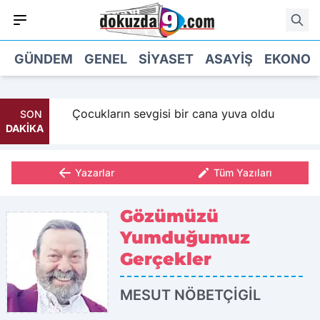
GÜNDEM
GENEL
SIYASET
ASAYIŞ
EKONOM
 Maaş
Çocukların sevgisi bir cana yuva oldu
SON
DAKİKA
Yazarlar
Tüm Yazıları
Gözümüzü
Yumduğumuz
Gerçekler
MESUT NÖBETÇİGİL