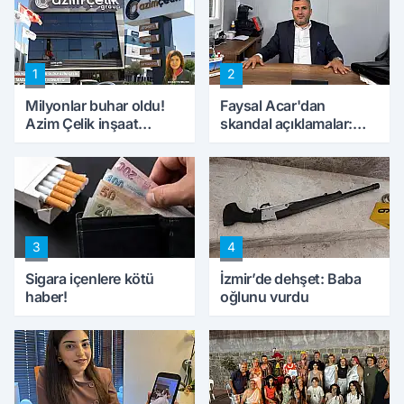
1
2
Milyonlar buhar oldu!
Faysal Acar'dan
Azim Çelik inşaat
skandal açıklamalar:
mağduru ilk kez
'Haluk Levent
konuştu
peynircilerimizi de
kıskaca aldı, müdahale
ettik'
3
4
Sigara içenlere kötü
İzmir’de dehşet: Baba
haber!
oğlunu vurdu